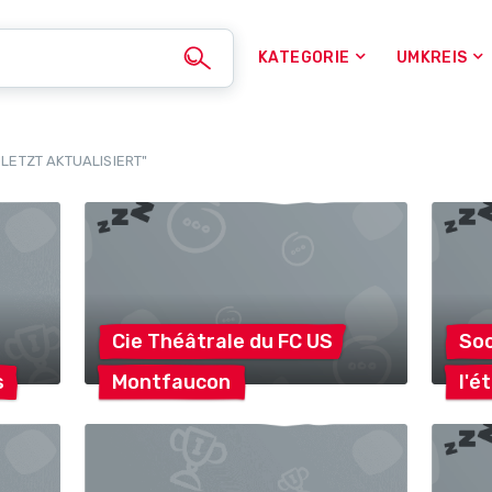
KATEGORIE
UMKREIS
LETZT AKTUALISIERT"
Cie Théâtrale du FC
US
Soc
s
Montfaucon
l'é