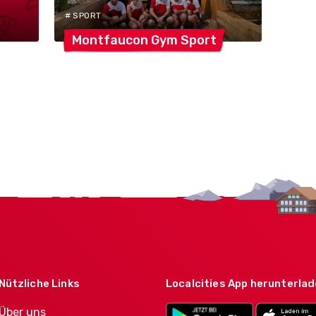
# SPORT
Montfaucon Gym
Sport
Nützliche Links
Localcities App herunterla
Über uns