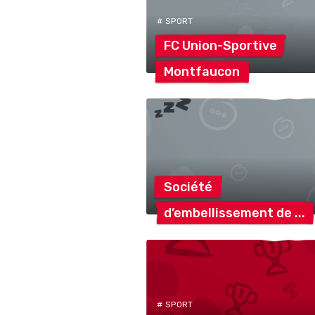
# SPORT
FC
Union-Sportive
Montfaucon
Société
d’embellissement
de
# SPORT