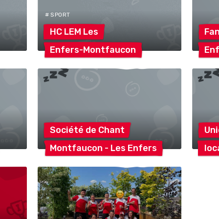
# SPORT
HC LEM
Les
Fa
Enfers-Montfaucon
En
Société de
Chant
Un
Montfaucon - Les
Enfers
loc