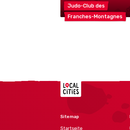
Judo-Club
des
Franches-Montagnes
Localcities
Sitemap
Startseite