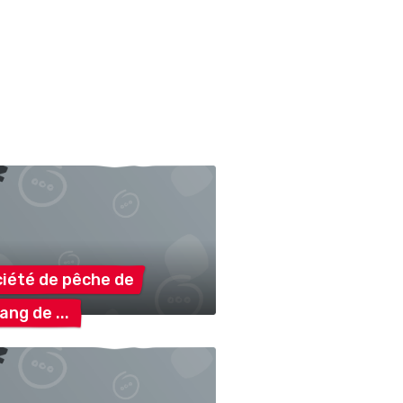
iété de pêche
de
tang
de