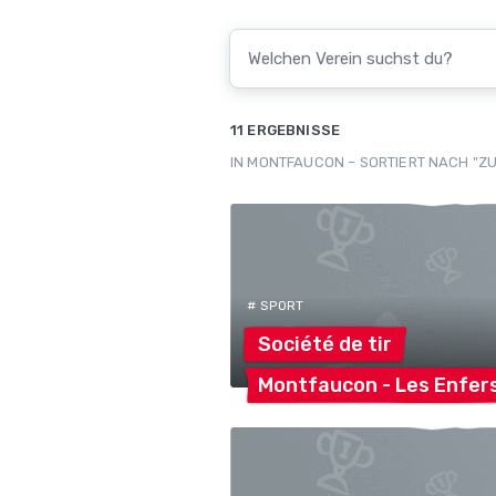
11 ERGEBNISSE
IN MONTFAUCON – SORTIERT NACH "ZU
# SPORT
Société de
tir
Montfaucon - Les
Enfer