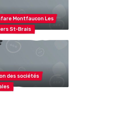
nfare Montfaucon
Les
fers
St-Brais
ion des
sociétés
ales