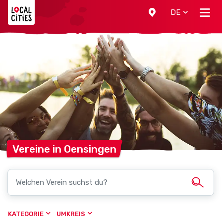
Localcities
DE
Vereine in
Oensingen
KATEGORIE
UMKREIS