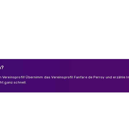
n?
n Vereinsprofil! Übernimm das Vereinsprofil Fanfare de Perroy und erzähle 
ht ganz schnell.