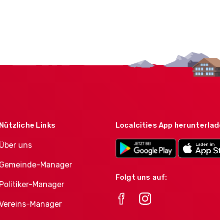
Nützliche Links
Localcities App herunterla
Über uns
Gemeinde-Manager
Folgt uns auf:
Politiker-Manager
Vereins-Manager