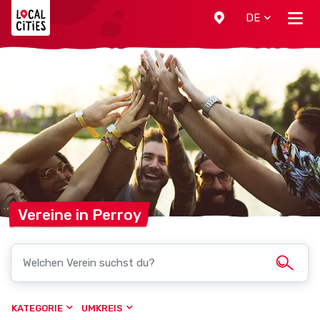
Localcities
DE
Vereine in
Perroy
KATEGORIE
UMKREIS