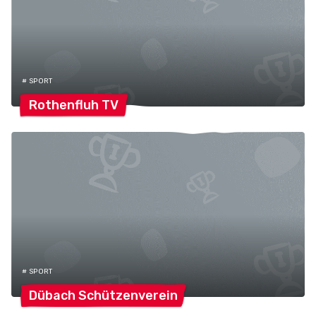
# SPORT
Rothenfluh
TV
# SPORT
Dübach
Schützenverein