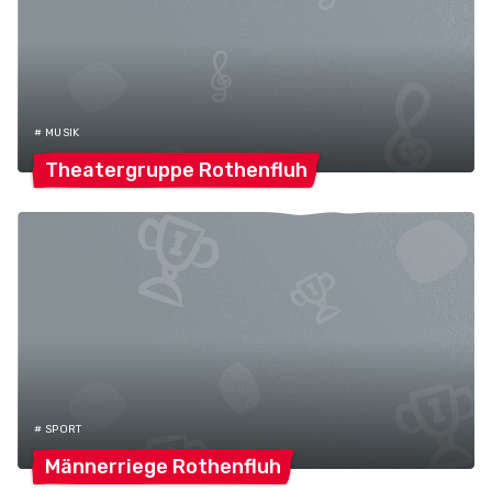
# MUSIK
Theatergruppe
Rothenfluh
# SPORT
Männerriege
Rothenfluh