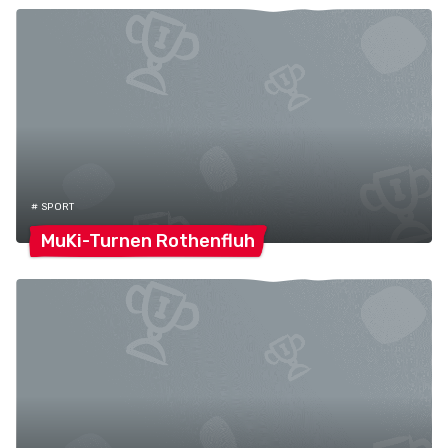
# SPORT
MuKi-Turnen
Rothenfluh