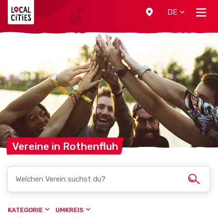
Localcities
DE
Vereine in
Rothenfluh
KATEGORIE
UMKREIS