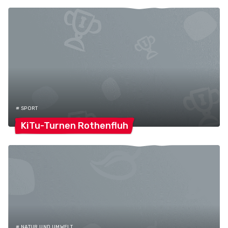
# SPORT
KiTu-Turnen
Rothenfluh
# NATUR UND UMWELT