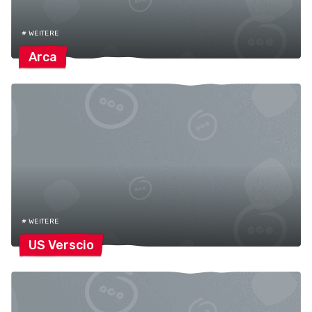
# WEITERE
Arca
# WEITERE
US
Verscio