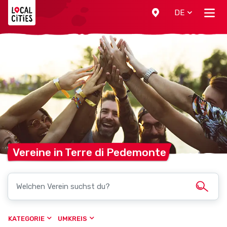
Localcities
DE
Vereine in Terre di
Pedemonte
KATEGORIE
UMKREIS