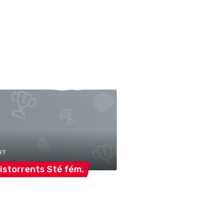
RT
istorrents Sté
fém.