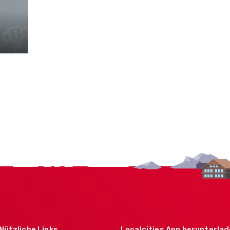
Nützliche Links
Localcities App herunterla