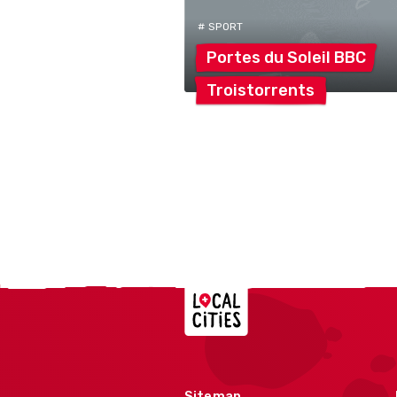
# SPORT
Portes du Soleil
BBC
Troistorrents
Localcities
Sitemap