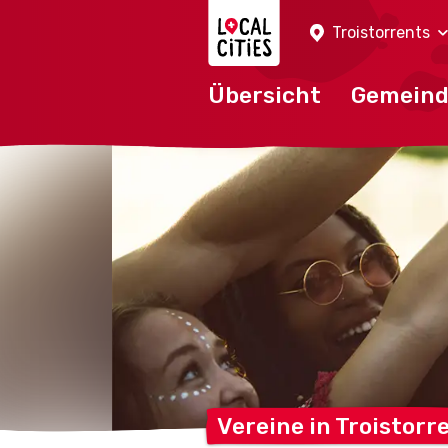
Localcities
Troistorrents
Übersicht
Gemein
Vereine in
Troistorr