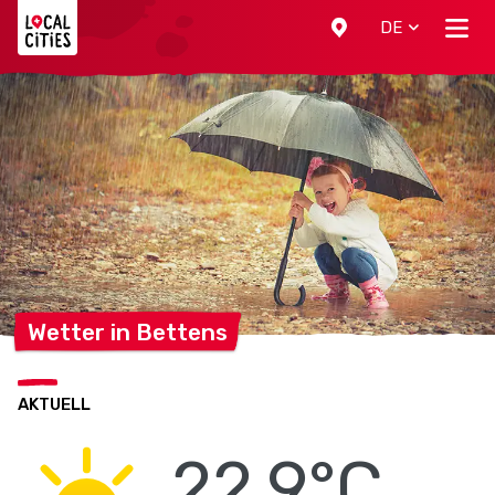
Localcities
DE
Wetter in
Bettens
AKTUELL
22.9°C