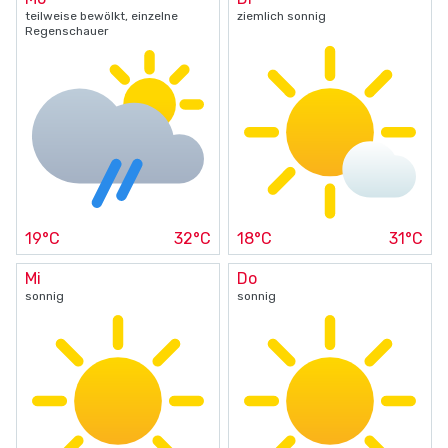
teilweise bewölkt, einzelne
ziemlich sonnig
Regenschauer
19°C
32°C
18°C
31°C
Mi
Do
sonnig
sonnig