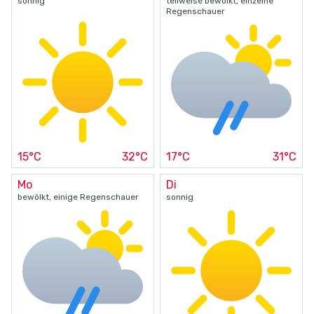
sonnig
teilweise bewölkt, einzelne
Regenschauer
15°C
32°C
17°C
31°C
Mo
Di
bewölkt, einige Regenschauer
sonnig