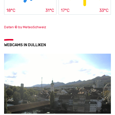
18°C
31°C
17°C
33°C
Daten © by MeteoSchweiz
WEBCAMS IN DULLIKEN