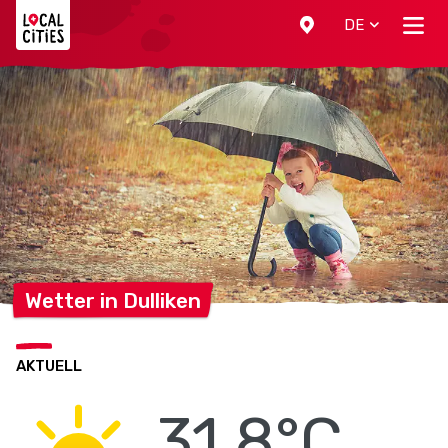
Localcities
DE
Wetter in
Dulliken
AKTUELL
31.8°C