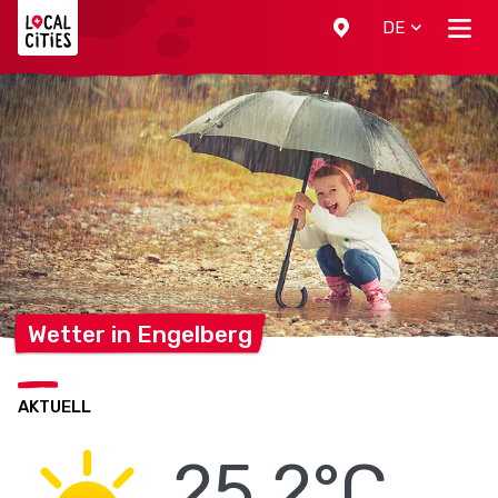
Localcities
DE
Wetter in
Engelberg
AKTUELL
25.2°C