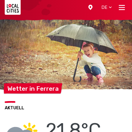
Localcities
DE
Wetter in
Ferrera
AKTUELL
21.8°C