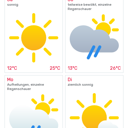
sonnig
teilweise bewölkt, einzelne
Regenschauer
12°C
25°C
13°C
26°C
Mo
Di
Aufhellungen, einzelne
ziemlich sonnig
Regenschauer