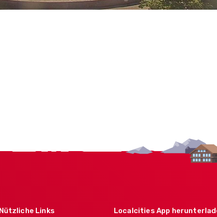
Nützliche Links
Localcities App herunterla