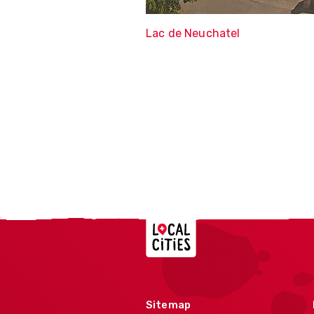
Lac de Neuchatel
Localcities
Sitemap