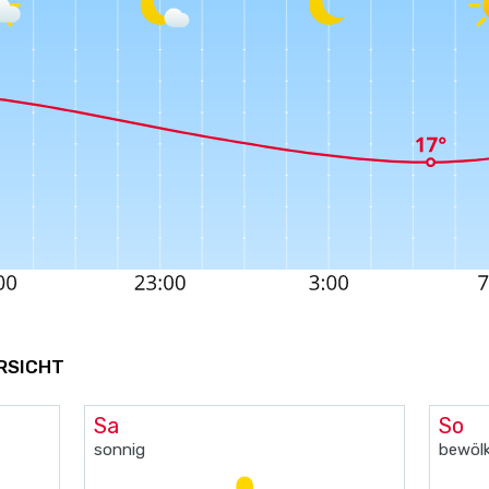
ERSICHT
Sa
So
sonnig
bewölk