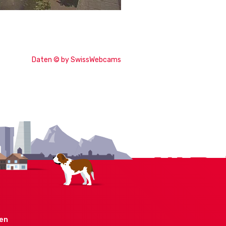
Daten © by SwissWebcams
den