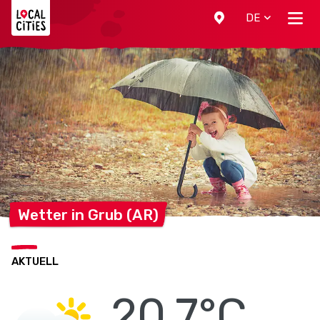
Localcities
DE
Wetter in Grub
(AR)
AKTUELL
20.7°C