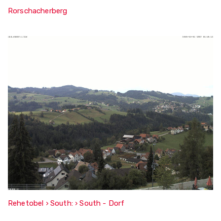
Rorschacherberg
Rehetobel › South: › South - Dorf