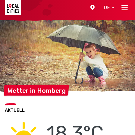
Localcities
DE
Wetter in
Homberg
AKTUELL
18.3°C