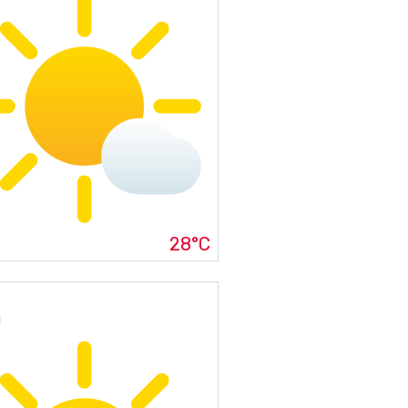
28°C
g