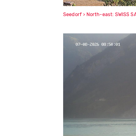
Seedorf › North-east: SWISS S