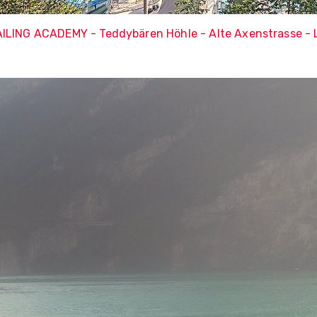
AILING ACADEMY - Teddybären Höhle - Alte Axenstrasse -