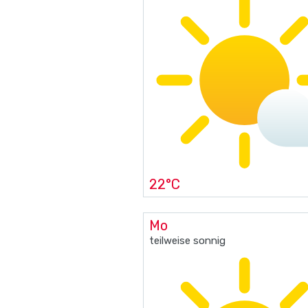
22°C
Mo
teilweise sonnig