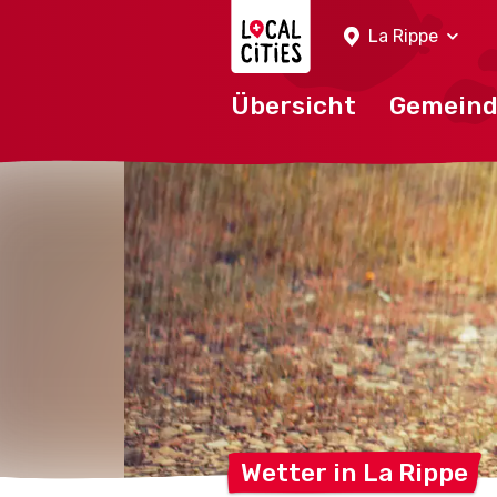
Localcities
La Rippe
Übersicht
Gemein
Wetter in La
Rippe