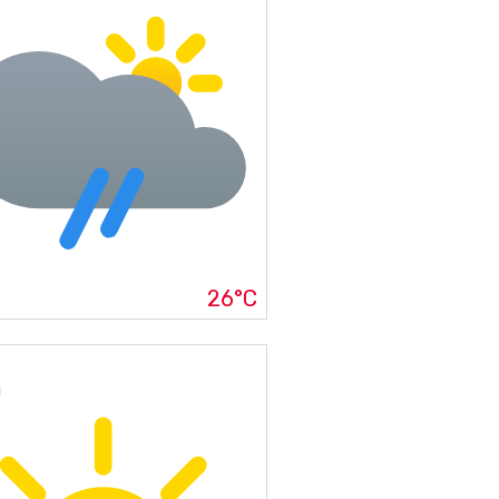
26°C
g