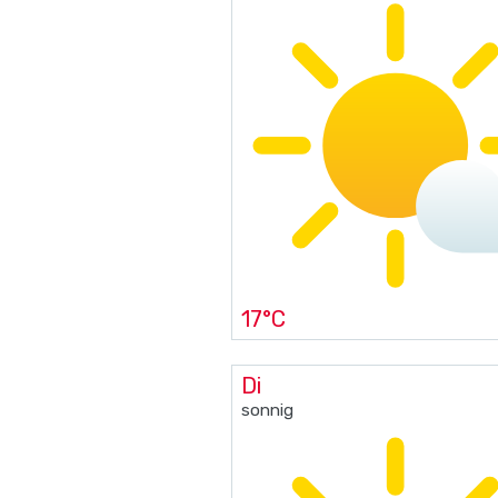
17°C
Di
sonnig