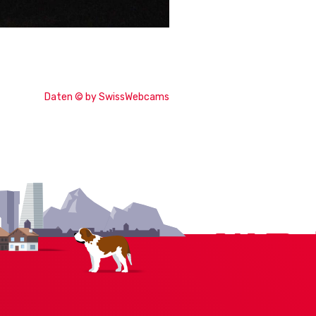
Daten © by SwissWebcams