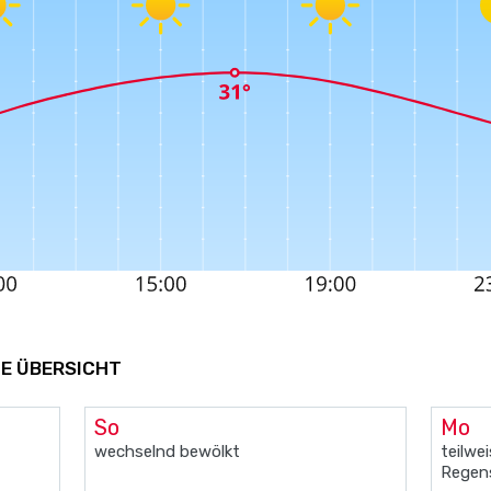
GE ÜBERSICHT
So
Mo
wechselnd bewölkt
teilwe
Regen