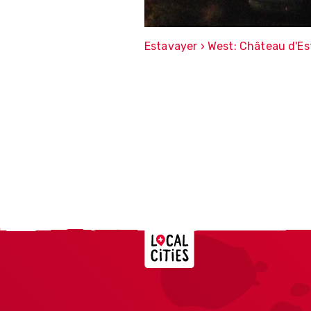
Estavayer › West: Château d'Es
Localcities