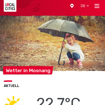
Localcities
DE
Wetter in
Mosnang
AKTUELL
22.7°C