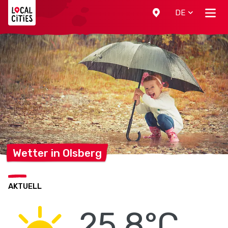
Localcities
DE
Wetter in
Olsberg
AKTUELL
25.8°C