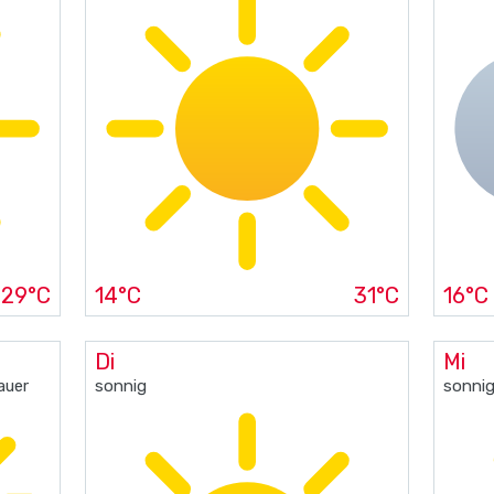
29°C
14°C
31°C
16°C
Di
Mi
auer
sonnig
sonni