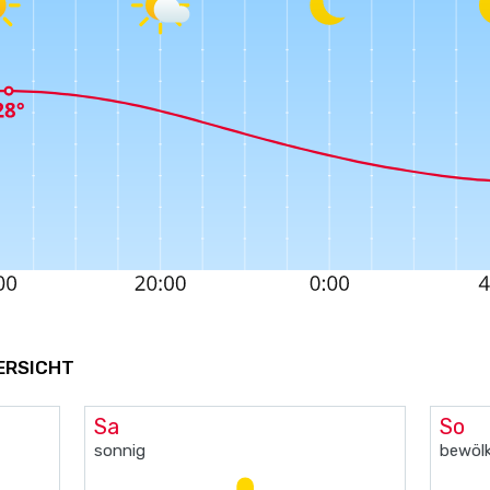
ERSICHT
Sa
So
sonnig
bewölk