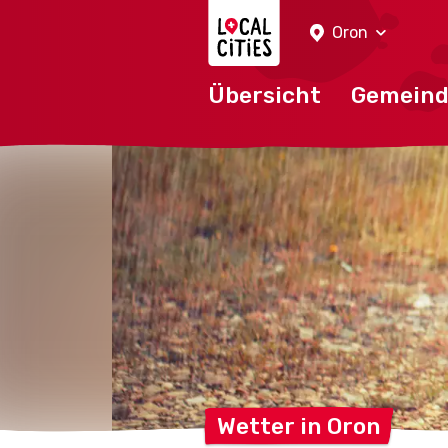
Localcities
Oron
Übersicht
Gemein
Wetter in
Oron