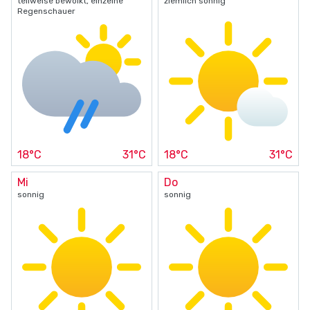
teilweise bewölkt, einzelne
ziemlich sonnig
Regenschauer
18°C
31°C
18°C
31°C
Mi
Do
sonnig
sonnig