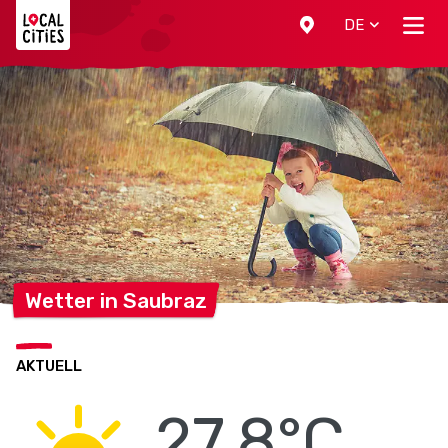
Localcities
DE
Wetter in
Saubraz
AKTUELL
27.8°C