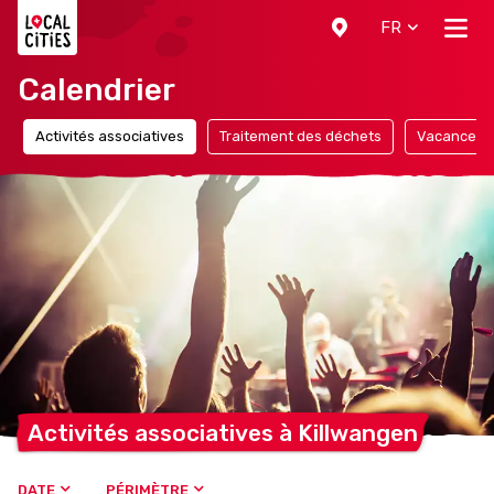
Localcities
FR
Calendrier
Activités associatives
Traitement des déchets
Vacances
Activités associatives à
Killwangen
DATE
PÉRIMÈTRE