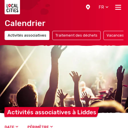
Localcities
FR
Calendrier
Activités associatives
Traitement des déchets
Vacances
Activités associatives à
Liddes
DATE
PÉRIMÈTRE