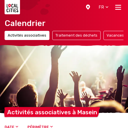
Localcities
FR
Calendrier
Activités associatives
Traitement des déchets
Vacances
Activités associatives à
Masein
DATE
PÉRIMÈTRE