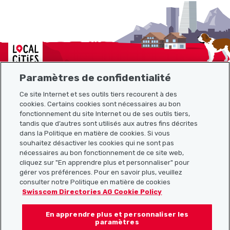
Localcities
Paramètres de confidentialité
Ce site Internet et ses outils tiers recourent à des
cookies. Certains cookies sont nécessaires au bon
Plan du site
fonctionnement du site Internet ou de ses outils tiers,
tandis que d’autres sont utilisés aux autres fins décrites
Liens utiles
dans la Politique en matière de cookies. Si vous
souhaitez désactiver les cookies qui ne sont pas
nécessaires au bon fonctionnement de ce site web,
cliquez sur "En apprendre plus et personnaliser" pour
Télécharger l’application Localcities
gérer vos préférences. Pour en savoir plus, veuillez
consulter notre Politique en matière de cookies
Swisscom Directories AG Cookie Policy
En apprendre plus et personnaliser les
Suis-nous sur les réseaux sociaux :
paramètres