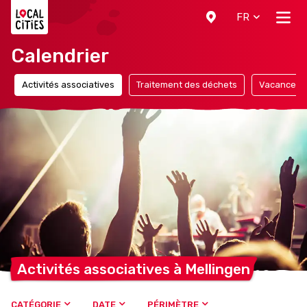
Localcities
FR
Calendrier
Activités associatives
Traitement des déchets
Vacances
Activités associatives à
Mellingen
CATÉGORIE
DATE
PÉRIMÈTRE