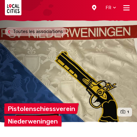
Localcities
FR
Toutes les associations
Pistolenschiessverein
1
Niederweningen