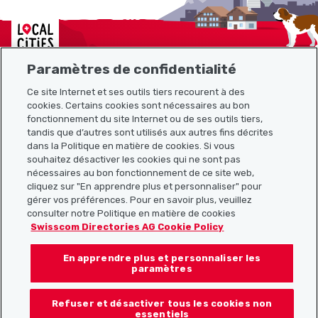
Localcities
Paramètres de confidentialité
Ce site Internet et ses outils tiers recourent à des
Plan du site
cookies. Certains cookies sont nécessaires au bon
fonctionnement du site Internet ou de ses outils tiers,
tandis que d’autres sont utilisés aux autres fins décrites
Liens utiles
dans la Politique en matière de cookies. Si vous
souhaitez désactiver les cookies qui ne sont pas
nécessaires au bon fonctionnement de ce site web,
cliquez sur "En apprendre plus et personnaliser" pour
Télécharger l’application Localcities
gérer vos préférences. Pour en savoir plus, veuillez
consulter notre Politique en matière de cookies
Swisscom Directories AG Cookie Policy
En apprendre plus et personnaliser les
Suis-nous sur les réseaux sociaux :
paramètres
Refuser et désactiver tous les cookies non
essentiels