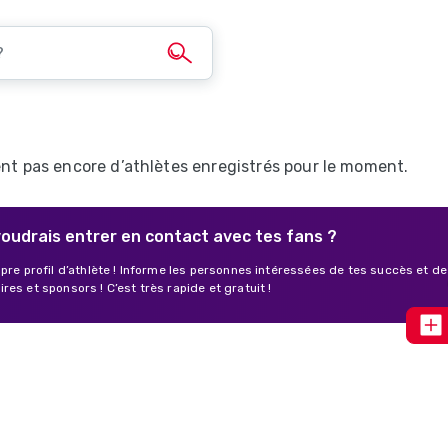
ent pas encore d’athlètes enregistrés pour le moment.
voudrais entrer en contact avec tes fans ?
opre profil d’athlète ! Informe les personnes intéressées de tes succès et 
es et sponsors ! C’est très rapide et gratuit !