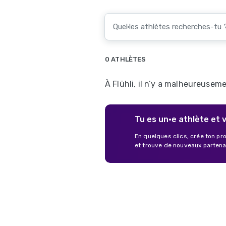
0 ATHLÈTES
À Flühli, il n’y a malheureusem
Tu es un·e athlète et 
En quelques clics, crée ton pr
et trouve de nouveaux partenair