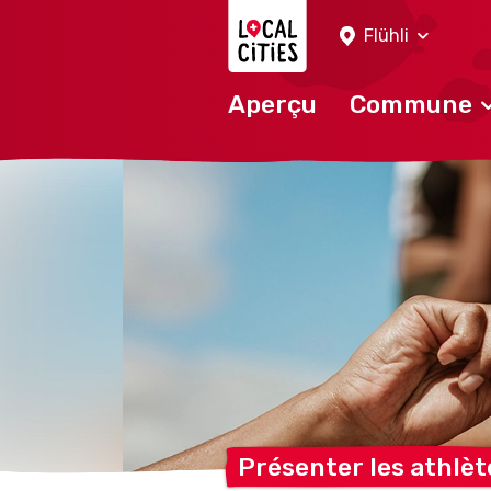
Localcities
Flühli
Aperçu
Commune
Présenter les
athlèt