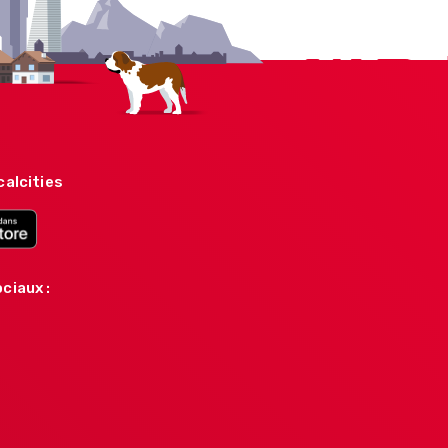
calcities
ciaux :