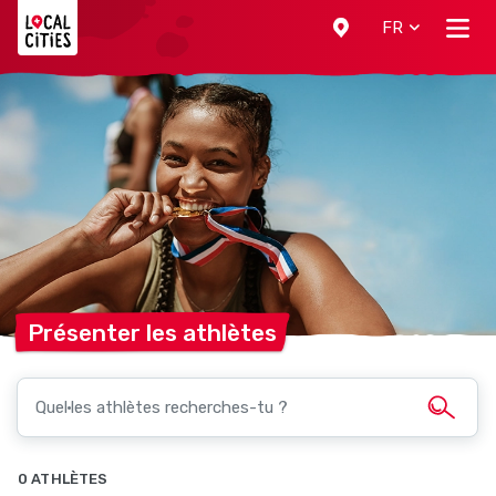
Localcities
FR
Présenter les
athlètes
0 ATHLÈTES