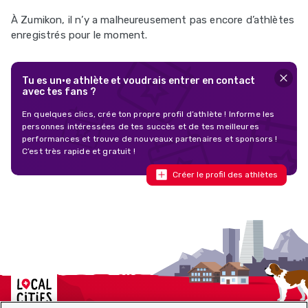
À Zumikon, il n’y a malheureusement pas encore d’athlètes
enregistrés pour le moment.
Tu es un·e athlète et voudrais entrer en contact
avec tes fans ?
En quelques clics, crée ton propre profil d’athlète ! Informe les
personnes intéressées de tes succès et de tes meilleures
performances et trouve de nouveaux partenaires et sponsors !
C’est très rapide et gratuit !
Créer le profil des athlètes
Localcities