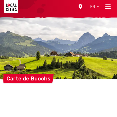
Localcities
FR
Carte de
Buochs