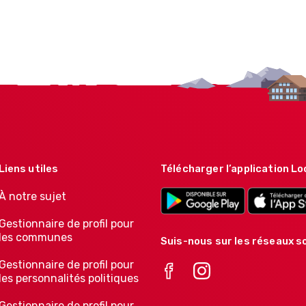
Liens utiles
Télécharger l’application Lo
À notre sujet
Gestionnaire de profil pour
les communes
Suis-nous sur les réseaux so
Gestionnaire de profil pour
les personnalités politiques
Gestionnaire de profil pour