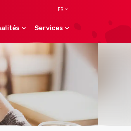
FR
alités
Services