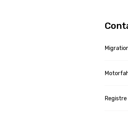
Cont
Migratio
Motorfah
Registr