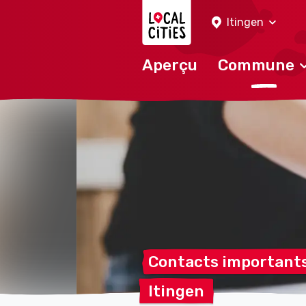
Localcities
Itingen
Aperçu
Commune
Contacts important
Itingen