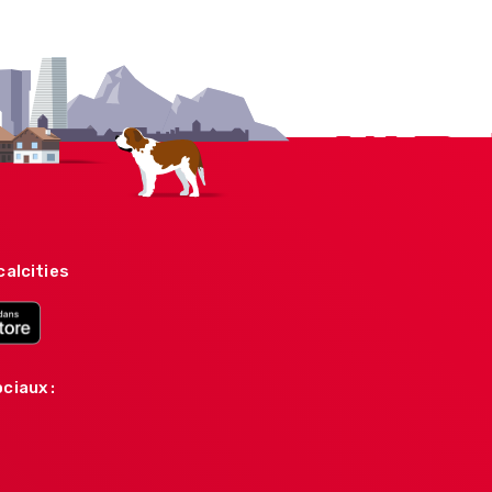
calcities
ciaux :