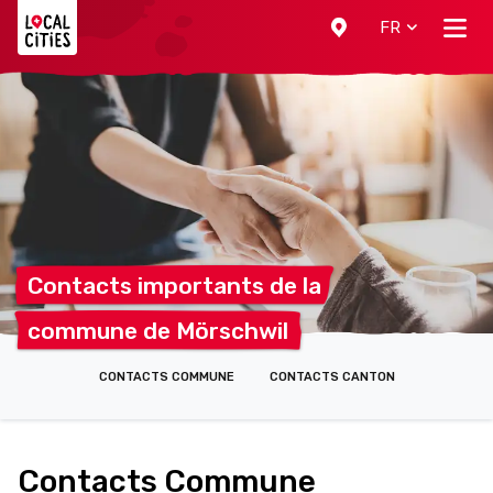
Localcities
FR
Contacts importants de
la
commune de
Mörschwil
CONTACTS COMMUNE
CONTACTS CANTON
Contacts Commune