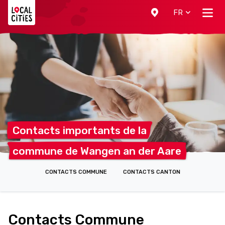
Localcities
FR
Contacts importants de
la
commune de Wangen an der
Aare
CONTACTS COMMUNE
CONTACTS CANTON
Contacts Commune