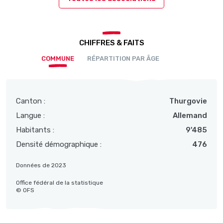
CHIFFRES & FAITS
COMMUNE
RÉPARTITION PAR ÂGE
Canton :
Thurgovie
Langue :
Allemand
Habitants :
9'485
Densité démographique :
476
Données de 2023
Office fédéral de la statistique
© OFS