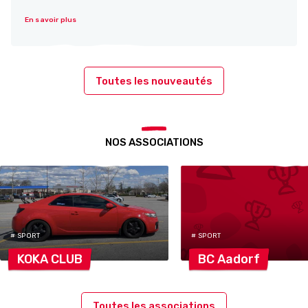
En savoir plus
Toutes les nouveautés
NOS ASSOCIATIONS
# SPORT
# SPORT
KOKA
CLUB
BC
Aadorf
Toutes les associations