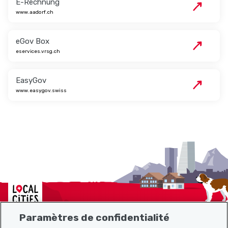
E-Rechnung
www.aadorf.ch
eGov Box
eservices.vrsg.ch
EasyGov
www.easygov.swiss
Localcities
Paramètres de confidentialité