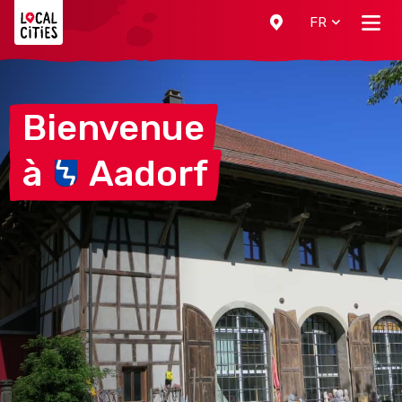
Localcities
FR
Bienvenue
à
Aadorf