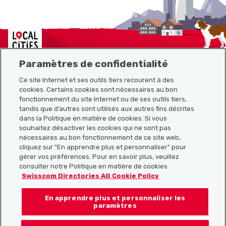
Localcities
Paramètres de confidentialité
Ce site Internet et ses outils tiers recourent à des
cookies. Certains cookies sont nécessaires au bon
Plan du site
fonctionnement du site Internet ou de ses outils tiers,
tandis que d’autres sont utilisés aux autres fins décrites
Liens utiles
dans la Politique en matière de cookies. Si vous
souhaitez désactiver les cookies qui ne sont pas
nécessaires au bon fonctionnement de ce site web,
cliquez sur "En apprendre plus et personnaliser" pour
Télécharger l’application Localcities
gérer vos préférences. Pour en savoir plus, veuillez
consulter notre Politique en matière de cookies
Swisscom Directories AG Cookie Policy
En apprendre plus et personnaliser les
Suis-nous sur les réseaux sociaux :
paramètres