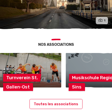
1
NOS ASSOCIATIONS
# SPORT
Turnverein
St.
Musikschule
Regi
Gallen-Ost
Sins
Toutes les associations