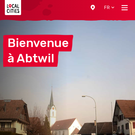
Localcities
FR
Bienvenue
à
Abtwil