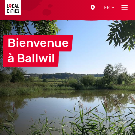
Localcities
FR
Bienvenue
à
Ballwil