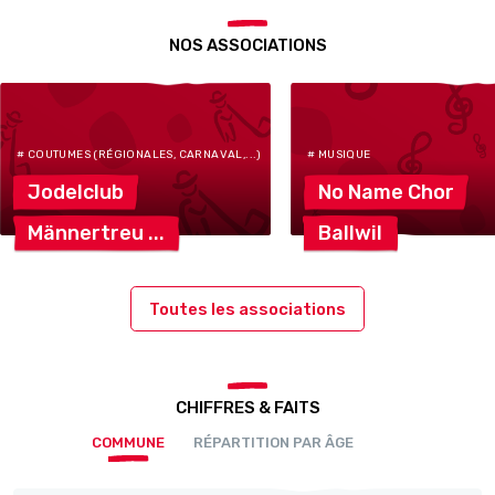
NOS ASSOCIATIONS
# COUTUMES (RÉGIONALES, CARNAVAL,...)
# MUSIQUE
Jodelclub
No Name
Chor
Männertreu
Ballwil
Toutes les associations
CHIFFRES & FAITS
COMMUNE
RÉPARTITION PAR ÂGE