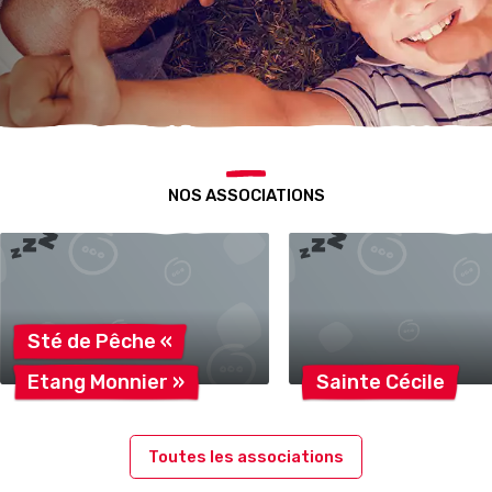
NOS ASSOCIATIONS
Sté de Pêche
«
Etang Monnier
»
Sainte
Cécile
Toutes les associations