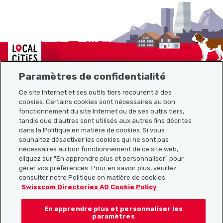
Localcities
Paramètres de confidentialité
Ce site Internet et ses outils tiers recourent à des
cookies. Certains cookies sont nécessaires au bon
Plan du site
fonctionnement du site Internet ou de ses outils tiers,
tandis que d’autres sont utilisés aux autres fins décrites
Liens utiles
dans la Politique en matière de cookies. Si vous
souhaitez désactiver les cookies qui ne sont pas
nécessaires au bon fonctionnement de ce site web,
cliquez sur "En apprendre plus et personnaliser" pour
Télécharger l’application Localcities
gérer vos préférences. Pour en savoir plus, veuillez
consulter notre Politique en matière de cookies
Swisscom Directories AG Cookie Policy
En apprendre plus et personnaliser les
Suis-nous sur les réseaux sociaux :
paramètres