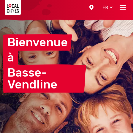
Localcities
FR
Bienvenue
à
Basse-
Vendline