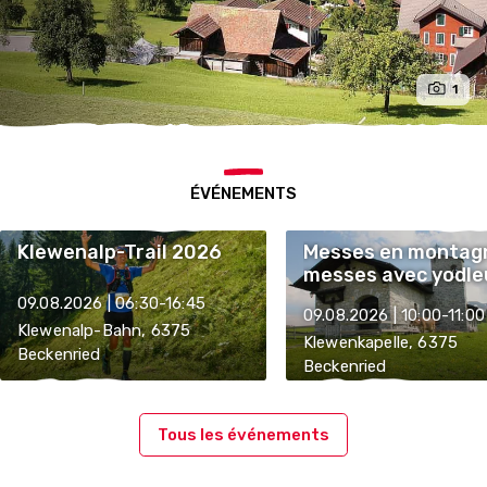
1
ÉVÉNEMENTS
Klewenalp-Trail 2026
Messes en montag
messes avec yodle
09.08.2026 | 06:30-16:45
09.08.2026 | 10:00-11:00
Klewenalp-Bahn, 6375
Klewenkapelle, 6375
Beckenried
Beckenried
Tous les événements