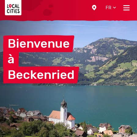
Localcities
FR
Bienvenue
à
Beckenried