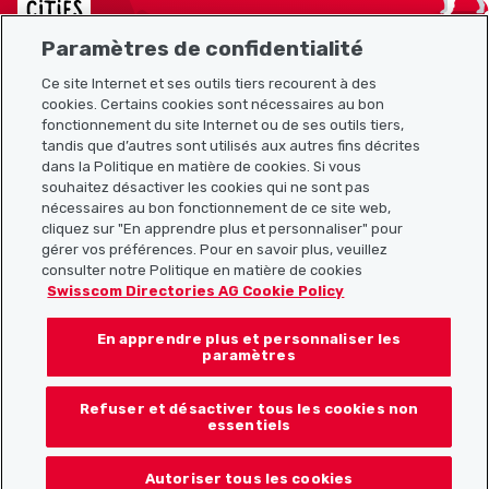
Paramètres de confidentialité
Ce site Internet et ses outils tiers recourent à des
cookies. Certains cookies sont nécessaires au bon
Plan du site
fonctionnement du site Internet ou de ses outils tiers,
tandis que d’autres sont utilisés aux autres fins décrites
Liens utiles
dans la Politique en matière de cookies. Si vous
souhaitez désactiver les cookies qui ne sont pas
nécessaires au bon fonctionnement de ce site web,
cliquez sur "En apprendre plus et personnaliser" pour
Télécharger l’application Localcities
gérer vos préférences. Pour en savoir plus, veuillez
consulter notre Politique en matière de cookies
Swisscom Directories AG Cookie Policy
En apprendre plus et personnaliser les
Suis-nous sur les réseaux sociaux :
paramètres
Refuser et désactiver tous les cookies non
essentiels
© 2026 Localcities
Autoriser tous les cookies