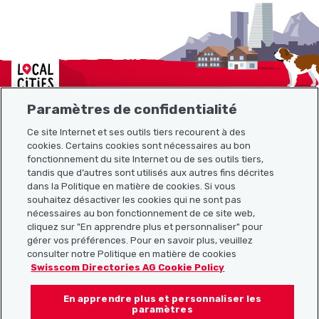
Localcities
Paramètres de confidentialité
Ce site Internet et ses outils tiers recourent à des
cookies. Certains cookies sont nécessaires au bon
Plan du site
fonctionnement du site Internet ou de ses outils tiers,
tandis que d’autres sont utilisés aux autres fins décrites
Liens utiles
dans la Politique en matière de cookies. Si vous
souhaitez désactiver les cookies qui ne sont pas
nécessaires au bon fonctionnement de ce site web,
cliquez sur "En apprendre plus et personnaliser" pour
Télécharger l’application Localcities
gérer vos préférences. Pour en savoir plus, veuillez
consulter notre Politique en matière de cookies
Swisscom Directories AG Cookie Policy
En apprendre plus et personnaliser les
Suis-nous sur les réseaux sociaux :
paramètres