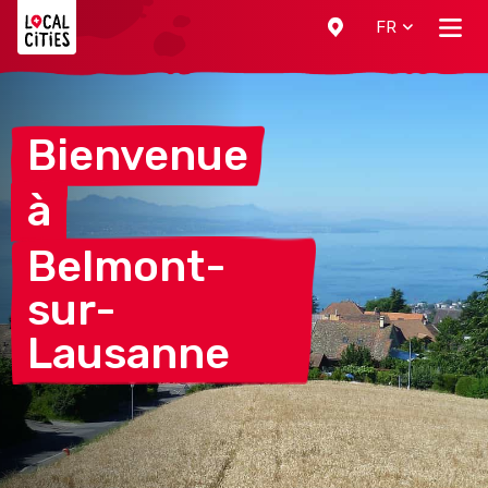
Localcities
FR
Bienvenue
à
Belmont-
sur-
Lausanne