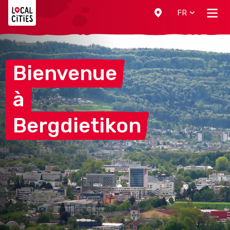
Localcities
FR
Bienvenue
à
Bergdietikon