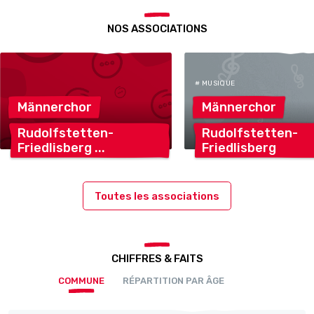
NOS ASSOCIATIONS
# MUSIQUE
Männerchor
Männerchor
Rudolfstetten-
Rudolfstetten-
Friedlisberg
Friedlisberg
Toutes les associations
CHIFFRES & FAITS
COMMUNE
RÉPARTITION PAR ÂGE