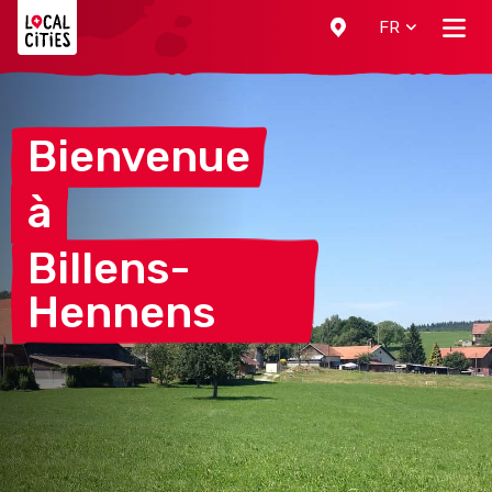
Localcities
FR
Bienvenue
à
Billens-
Hennens