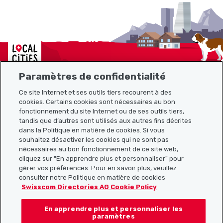
Localcities
Paramètres de confidentialité
Ce site Internet et ses outils tiers recourent à des
cookies. Certains cookies sont nécessaires au bon
Plan du site
fonctionnement du site Internet ou de ses outils tiers,
tandis que d’autres sont utilisés aux autres fins décrites
Liens utiles
dans la Politique en matière de cookies. Si vous
souhaitez désactiver les cookies qui ne sont pas
nécessaires au bon fonctionnement de ce site web,
cliquez sur "En apprendre plus et personnaliser" pour
Télécharger l’application Localcities
gérer vos préférences. Pour en savoir plus, veuillez
consulter notre Politique en matière de cookies
Swisscom Directories AG Cookie Policy
En apprendre plus et personnaliser les
Suis-nous sur les réseaux sociaux :
paramètres