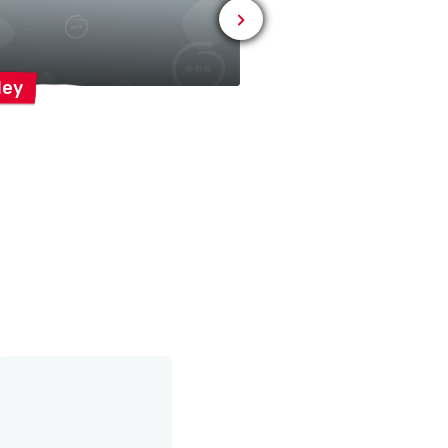
ley
Gym