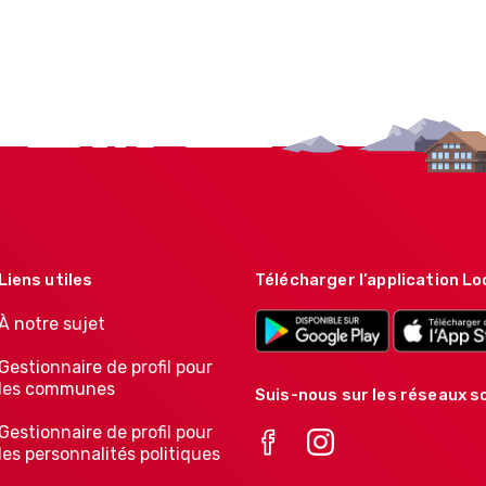
Liens utiles
Télécharger l’application Lo
À notre sujet
Gestionnaire de profil pour
les communes
Suis-nous sur les réseaux so
Gestionnaire de profil pour
les personnalités politiques