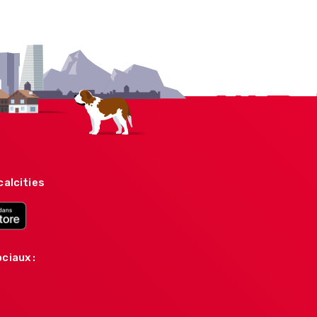
calcities
ciaux :