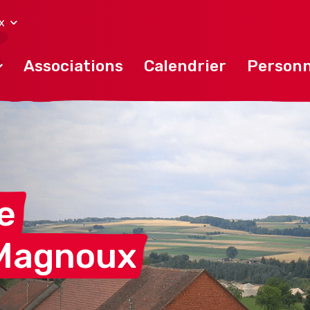
x
Associations
Calendrier
Personn
e
-Magnoux