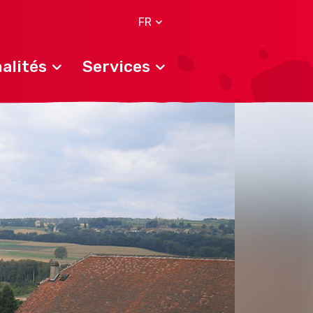
FR
alités
Services