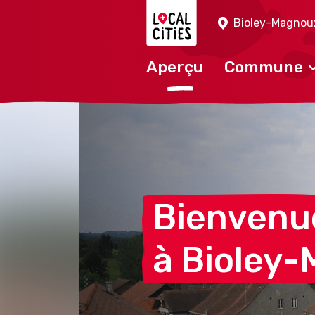
Localcities
Bioley-Magnou
Aperçu
Commune
Bienvenu
à
Bioley