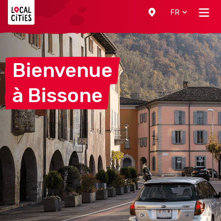
Localcities
FR
Bienvenue
à
Bissone