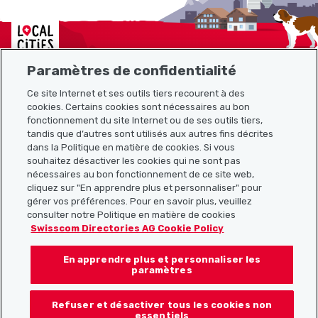
Localcities
Paramètres de confidentialité
Ce site Internet et ses outils tiers recourent à des
cookies. Certains cookies sont nécessaires au bon
Plan du site
fonctionnement du site Internet ou de ses outils tiers,
tandis que d’autres sont utilisés aux autres fins décrites
Liens utiles
dans la Politique en matière de cookies. Si vous
souhaitez désactiver les cookies qui ne sont pas
nécessaires au bon fonctionnement de ce site web,
cliquez sur "En apprendre plus et personnaliser" pour
Télécharger l’application Localcities
gérer vos préférences. Pour en savoir plus, veuillez
consulter notre Politique en matière de cookies
Swisscom Directories AG Cookie Policy
En apprendre plus et personnaliser les
Suis-nous sur les réseaux sociaux :
paramètres
Refuser et désactiver tous les cookies non
essentiels