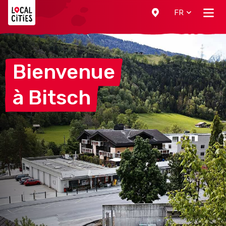
Localcities
FR
Bienvenue
à
Bitsch