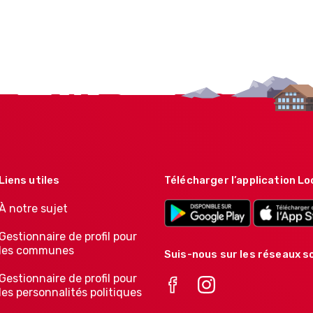
Liens utiles
Télécharger l’application Lo
À notre sujet
Gestionnaire de profil pour
les communes
Suis-nous sur les réseaux so
Gestionnaire de profil pour
les personnalités politiques