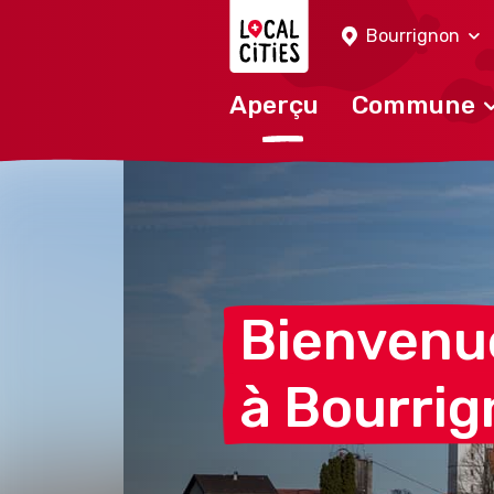
Localcities
Bourrignon
Aperçu
Commune
Bienvenu
à
Bourrig