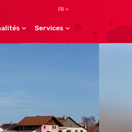
FR
alités
Services