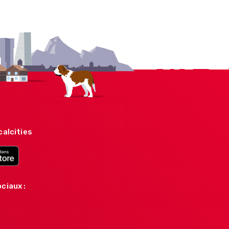
calcities
ciaux :