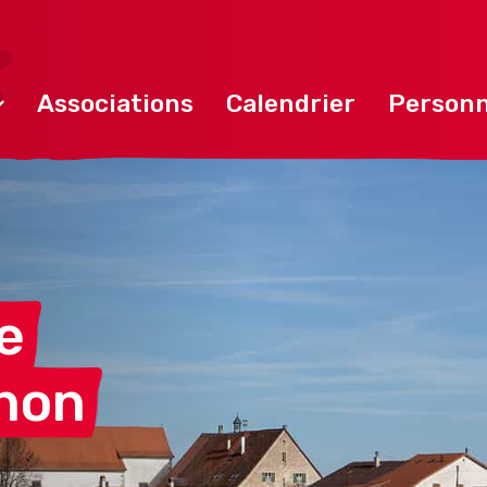
Associations
Calendrier
Personn
e
non