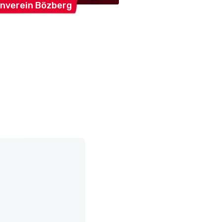
nverein
Bözberg
NVSC
Bözberg