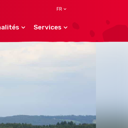
FR
alités
Services