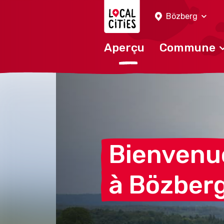
Localcities
Bözberg
Aperçu
Commune
Bienvenu
à
Bözber