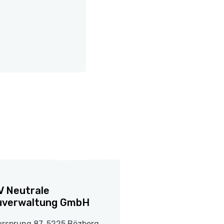
 Neutrale
uverwaltung GmbH
ursprung 87, 5225 Bözberg