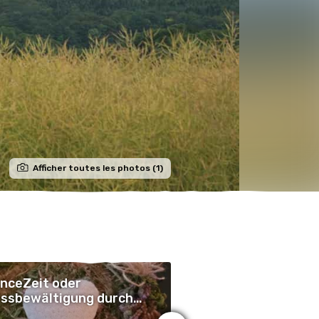
Afficher toutes les photos (1)
nceZeit oder
BalanceZeit oder
ssbewältigung durch
Stressbewältigung
tsamkeit
Achtsamkeit