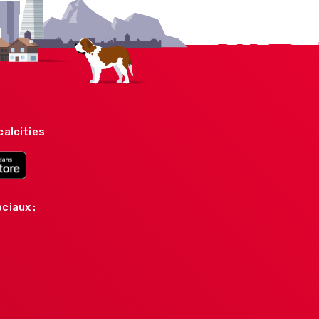
calcities
ciaux :