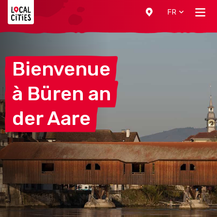
Localcities
FR
Bienvenue
à Büren
an
der
Aare