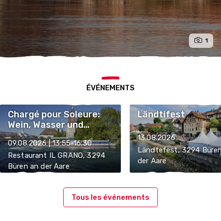
1
ÉVÉNEMENTS
Chargé pour Soleure:
Ländtifest
Wein, Wasser und
Geschichte | Etappe 2
13.08.2026
09.08.2026 | 13:55-16:30
Ländtefest, 3294 Büre
Restaurant IL GRANO, 3294
der Aare
Büren an der Aare
Tous les événements