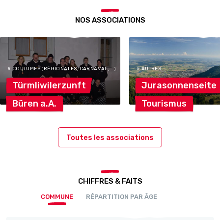
NOS ASSOCIATIONS
# COUTUMES (RÉGIONALES, CARNAVAL,...)
# AUTRES
Türmliwilerzunft
Jurasonnenseite
Büren
a.A.
Tourismus
Toutes les associations
CHIFFRES & FAITS
COMMUNE
RÉPARTITION PAR ÂGE