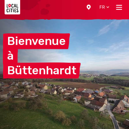
Localcities
FR
Bienvenue
à
Büttenhardt