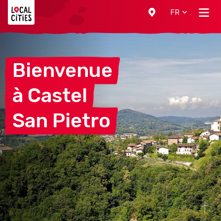
Localcities
FR
Bienvenue
à
Castel
San
Pietro