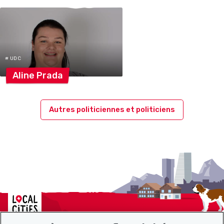
# UDC
Aline
Prada
Autres politiciennes et politiciens
Localcities